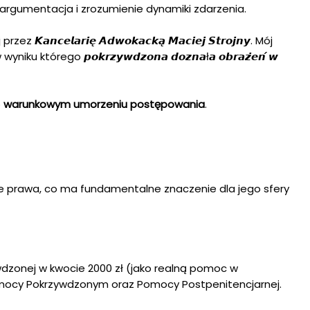
 argumentacja i zrozumienie dynamiki zdarzenia.
𝙡𝙖𝙧𝙞𝙚̨ 𝘼𝙙𝙬𝙤𝙠𝙖𝙘𝙠𝙖̨ 𝙈𝙖𝙘𝙞𝙚𝙟 𝙎𝙩𝙧𝙤𝙟𝙣𝙮. Mój
go 𝙥𝙤𝙠𝙧𝙯𝙮𝙬𝙙𝙯𝙤𝙣𝙖 𝙙𝙤𝙯𝙣𝙖ł𝙖 𝙤𝙗𝙧𝙖𝙯̇𝙚𝙣́ 𝙬
o
warunkowym umorzeniu postępowania
.
świetle prawa, co ma fundamentalne znaczenie dla jego sfery
pokrzywdzonej w kwocie 2000 zł (jako realną pomoc w
omocy Pokrzywdzonym oraz Pomocy Postpenitencjarnej.