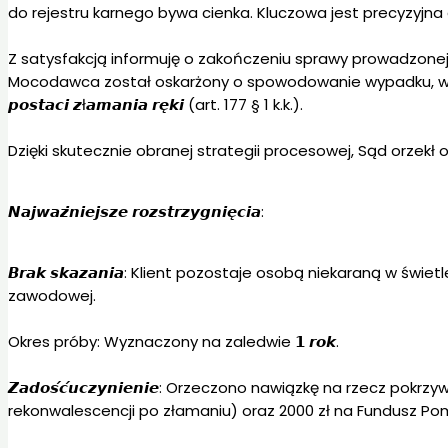
do rejestru karnego bywa cienka. Kluczowa jest precyzyjna
Z satysfakcją informuję o zakończeniu sprawy prowadzonej przez 𝙆𝙖𝙣𝙘
Mocodawca został oskarżony o spowodowanie wypadku, w wyniku które
𝙥𝙤𝙨𝙩𝙖𝙘𝙞 𝙯ł𝙖𝙢𝙖𝙣𝙞𝙖 𝙧𝙚̨𝙠𝙞 (art. 177 § 1 k.k.).
Dzięki skutecznie obranej strategii procesowej, Sąd orzekł 
𝙉𝙖𝙟𝙬𝙖𝙯̇𝙣𝙞𝙚𝙟𝙨𝙯𝙚 𝙧𝙤𝙯𝙨𝙩𝙧𝙯𝙮𝙜𝙣𝙞𝙚̨𝙘𝙞𝙖:
𝘽𝙧𝙖𝙠 𝙨𝙠𝙖𝙯𝙖𝙣𝙞𝙖: Klient pozostaje osobą niekaraną w 
zawodowej.
Okres próby: Wyznaczony na zaledwie 𝟭 𝙧𝙤𝙠.
𝙕𝙖𝙙𝙤𝙨́𝙘́𝙪𝙘𝙯𝙮𝙣𝙞𝙚𝙣𝙞𝙚: Orzeczono nawiązkę na rzecz 
rekonwalescencji po złamaniu) oraz 2000 zł na Fundusz P