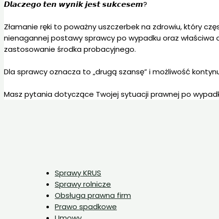
𝘿𝙡𝙖𝙘𝙯𝙚𝙜𝙤 𝙩𝙚𝙣 𝙬𝙮𝙣𝙞𝙠 𝙟𝙚𝙨𝙩 𝙨𝙪𝙠𝙘𝙚𝙨𝙚𝙢?
Złamanie ręki to poważny uszczerbek na zdrowiu, który cz
nienagannej postawy sprawcy po wypadku oraz właściwa oc
zastosowanie środka probacyjnego.
Dla sprawcy oznacza to „drugą szansę” i możliwość kontyn
Masz pytania dotyczące Twojej sytuacji prawnej po wypa
Sprawy KRUS
Sprawy rolnicze
Obsługa prawna firm
Prawo spadkowe
Umowy