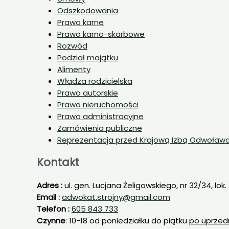
Odszkodowania
Prawo karne
Prawo karno-skarbowe
Rozwód
Podział majątku
Alimenty
Władza rodzicielska
Prawo autorskie
Prawo nieruchomości
Prawo administracyjne
Zamówienia publiczne
Reprezentacja przed Krajową Izbą Odwoław
Kontakt
Adres :
ul. gen. Lucjana Żeligowskiego, nr 32/34, lok.
Email :
adwokat.strojny@gmail.com
Telefon :
605 843 733
Czynne
: 10-18 od poniedziałku do piątku
po uprzed