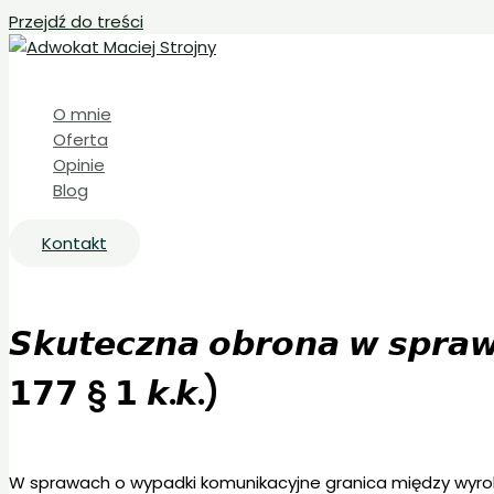
Przejdź do treści
O mnie
Oferta
Opinie
Blog
Kontakt
𝙎𝙠𝙪𝙩𝙚𝙘𝙯𝙣𝙖 𝙤𝙗𝙧𝙤𝙣𝙖 𝙬 𝙨𝙥𝙧𝙖
𝟭𝟳𝟳 § 𝟭 𝙠.𝙠.)
W sprawach o wypadki komunikacyjne granica między wyro