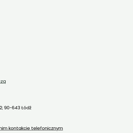
czą
 2; 90-643 Łódź
nim kontakcie telefonicznym