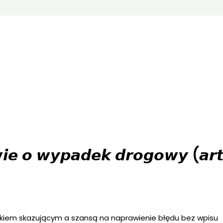
𝙞𝙚 𝙤 𝙬𝙮𝙥𝙖𝙙𝙚𝙠 𝙙𝙧𝙤𝙜𝙤𝙬𝙮 (𝙖𝙧𝙩
kiem skazującym a szansą na naprawienie błędu bez wpisu