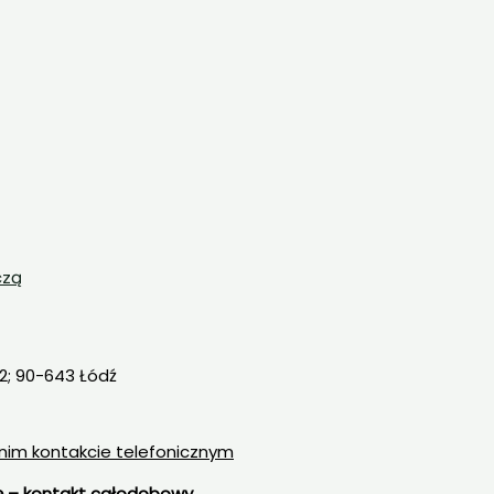
czą
 2; 90-643 Łódź
nim kontakcie telefonicznym
ję – kontakt całodobowy.