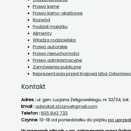
Prawo karne
Prawo karno-skarbowe
Rozwód
Podział majątku
Alimenty
Władza rodzicielska
Prawo autorskie
Prawo nieruchomości
Prawo administracyjne
Zamówienia publiczne
Reprezentacja przed Krajową Izbą Odwoław
Kontakt
Adres :
ul. gen. Lucjana Żeligowskiego, nr 32/34, lok.
Email :
adwokat.strojny@gmail.com
Telefon :
605 843 733
Czynne
: 10-18 od poniedziałku do piątku
po uprzed
W sprawach pilnych – np. zatrzymanie przez Polic