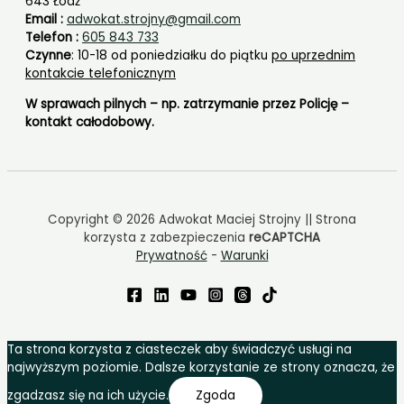
643 Łódź
Email :
adwokat.strojny@gmail.com
Telefon :
605 843 733
Czynne
: 10-18 od poniedziałku do piątku
po uprzednim
kontakcie telefonicznym
W sprawach pilnych – np. zatrzymanie przez Policję –
kontakt całodobowy.
Copyright © 2026 Adwokat Maciej Strojny || Strona
korzysta z zabezpieczenia
reCAPTCHA
Prywatność
-
Warunki
Ta strona korzysta z ciasteczek aby świadczyć usługi na
najwyższym poziomie. Dalsze korzystanie ze strony oznacza, że
zgadzasz się na ich użycie.
Zgoda