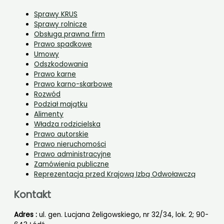
Sprawy KRUS
Sprawy rolnicze
Obsługa prawna firm
Prawo spadkowe
Umowy
Odszkodowania
Prawo karne
Prawo karno-skarbowe
Rozwód
Podział majątku
Alimenty
Władza rodzicielska
Prawo autorskie
Prawo nieruchomości
Prawo administracyjne
Zamówienia publiczne
Reprezentacja przed Krajową Izbą Odwoławczą
Kontakt
Adres :
ul. gen. Lucjana Żeligowskiego, nr 32/34, lok. 2; 90-